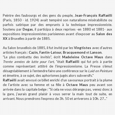
Peintre des faubourgs et des gens du peuple,
Jean-François Raffaëlli
(Paris, 1850 - id. 1924) avait tempéré son naturalisme misérabiliste ou
parfois satirique par des emprunts à la technique impressionniste.
Soutenu par
Degas
, il participa à deux reprises -en 1880 et 1881- aux
expositions impressionnistes parisiennes avant d'exposer au
Salon des
XX
à Bruxelles à partir de 1885.
Au Salon bruxellois de 1885, il fut invité par les
Vingtistes
avec d'autres
artistes français :
Cazin, Fantin-Latour, Bracquemond
et
Lanson
.
"Le plus combattu des invités", écrit
Madeleine Octave Maus
dans
Trente années de lutte pour l'art
, "était
Raffaëlli
qui fut pris à partie
comme représentant attitré de l'impressionnisme. La Presse s'émut
désagréablement à l'entendre faire une conférence sur le
Laid en Peinture
et émettre, à ce sujet, des aphorismes jugés alors subversifs."
Raffaëlli
avait envoyé ce billet enrichi d'un savoureux portrait à la plume
de l'artiste avec sa femme et sa fille à
Octave Maus
peu avant son
arrivée dans la capitale belge : "Si cela ne vous dérange pas, venez donc à
la gare, j'aurais grand plaisir à vous serrer la main tout de suite, en
arrivant. Nous prendrons l'express de 3h. 50 et arriverons à 10h. 27..."