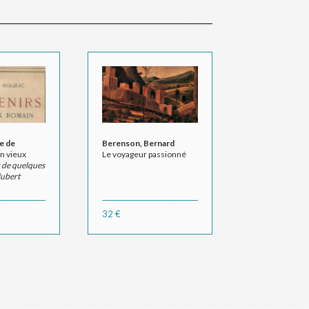
e de
Berenson, Bernard
n vieux
Le voyageur passionné
 de quelques
Hubert
32 €