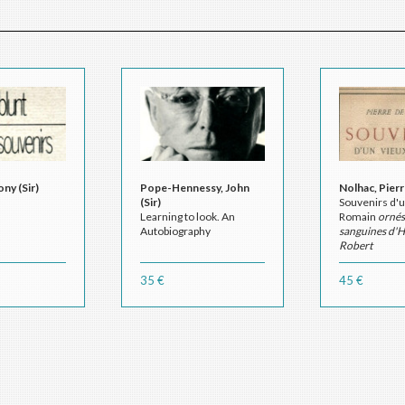
ny (Sir)
Pope-Hennessy, John
Nolhac, Pierr
(Sir)
Souvenirs d'u
Learning to look. An
Romain
ornés
Autobiography
sanguines d'
Robert
35 €
45 €