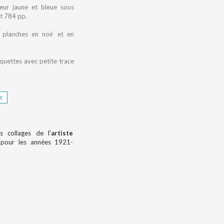
iteur jaune et bleue sous
et 784 pp.
t planches en noir et en
aquettes avec petite trace
re
 collages de l'
artiste
pour les années 1921-