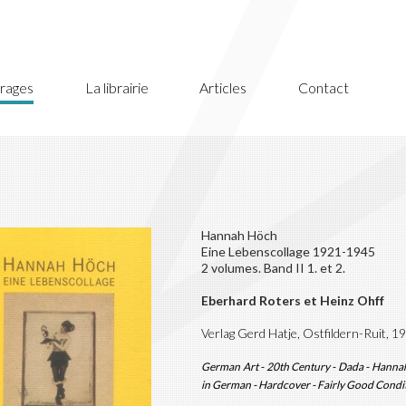
rages
La librairie
Articles
Contact
Hannah Höch
Eine Lebenscollage 1921-1945
2 volumes. Band II 1. et 2.
Eberhard Roters et Heinz Ohff
Verlag Gerd Hatje, Ostfildern-Ruit, 1
German Art - 20th Century - Dada - Hanna
in German - Hardcover - Fairly Good Condi