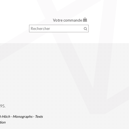
Votre commande
995.
h Höch - Monographs - Texts
tion