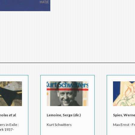
holas
et al
.
Lemoine, Serge (dir.)
Spies, Wern
rs in Exile :
Kurt Schwitters
Max Ernst - F
rk 1937-