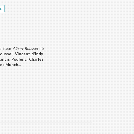
re
ositeur
Albert Roussel
, né
oussel, Vincent d'Indy,
ancis Poulenc, Charles
rles Munch
...