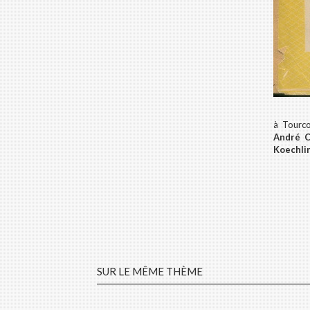
à Tourco
André C
Koechli
SUR LE MÊME THÈME