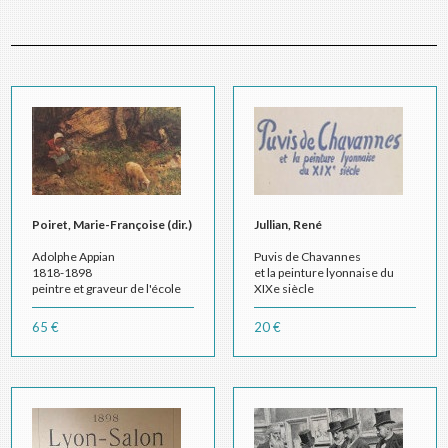
Poiret, Marie-Françoise (dir.)
Jullian, René
Adolphe Appian
Puvis de Chavannes
1818-1898
et la peinture lyonnaise du
peintre et graveur de l'école
XIXe siècle
lyonnaise
65 €
20 €