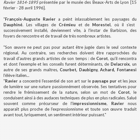
Ravier 1814-1895
présentée par le musée des Beaux-Arts de Lyon [15
février - 28 avril 1996].
"
François-Auguste Ravier
a peint inlassablement les paysages du
Dauphiné
. Les villages de
Crémieu
et de
Morestel
, où il s'est
successivement installé, deviennent vite, à l'instar de Barbizon, des
foyers de rencontre et de travail de très nombreux artistes.
"Son œuvre ne peut pas pour autant être jugée dans le seul contexte
régional. Au contraire, ses recherches doivent être rapprochées du
travail d'autres grands artistes de son temps : de
Corot
, qu'il rencontra
et dont l'exemple et les conseils furent déterminants, de
Delacroix
, un
autre de ses grands maîtres,
Courbet, Daubigny, Achard, Fontanesi
l'élève italien...
"
Ravier
a concentré l'essentiel de son art sur le
paysage pur
et les jeux
de lumière sur une nature passionnément observée. Ses tentatives pour
rendre le frémissement de la nature, selon un mot de
Corot
, le
conduisent ainsi à des audaces techniques de plus en plus radicales. Salué
souvent comme précurseur de l'
impressionnisme
,
Ravier
nous
apparaît plus proche de l'expressionnisme et toute son œuvre traduit
avant tout, lyriquement, un sentiment intérieur puissant."