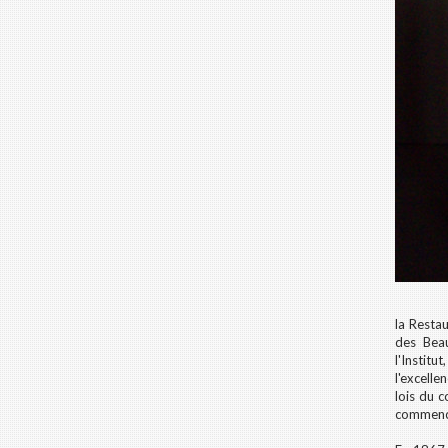
la Restau
des Beau
l'Institu
l'excelle
lois du 
commencé