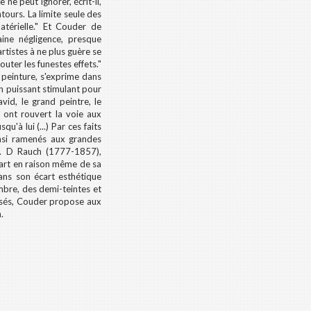
 ne peut ignorer, écrit-il,
ours. La limite seule des
atérielle." Et Couder de
aine négligence, presque
rtistes à ne plus guère se
ter les funestes effets."
 peinture, s'exprime dans
un puissant stimulant pour
vid, le grand peintre, le
e ont rouvert la voie aux
'à lui (...) Par ces faits
insi ramenés aux grandes
C. D Rauch (1777-1857),
d'art en raison même de sa
dans son écart esthétique
ombre, des demi-teintes et
fusés, Couder propose aux
.