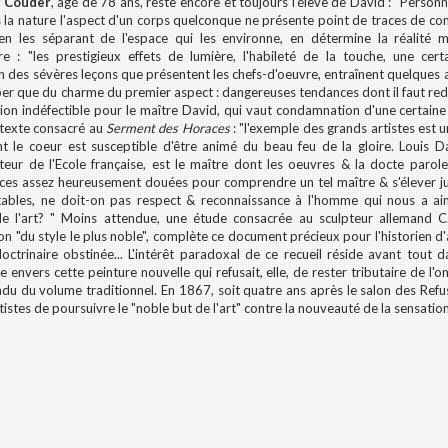
,
Couder
, agé de 78 ans, reste encore et toujours l'élève de David : "Personne
 la nature l'aspect d'un corps quelconque ne présente point de traces de cont
en les séparant de l'espace qui les environne, en détermine la réalité m
re : "les prestigieux effets de lumière, l'habileté de la touche, une cert
 des sévères leçons que présentent les chefs-d'oeuvre, entraînent quelques a
er que du charme du premier aspect : dangereuses tendances dont il faut redou
tion indéfectible pour le maître David, qui vaut condamnation d'une certaine
 texte consacré au
Serment des Horaces
: "l'exemple des grands artistes est 
t le coeur est susceptible d'être animé du beau feu de la gloire. Louis Da
teur de l'Ecole française, est le maître dont les oeuvres & la docte parol
nces assez heureusement douées pour comprendre un tel maître & s'élever jusqu
tables, ne doit-on pas respect & reconnaissance à l'homme qui nous a a
e l'art? " Moins attendue, une étude consacrée au sculpteur allemand 
on "du style le plus noble", complète ce document précieux pour l'historien 
 doctrinaire obstinée... L'intérêt paradoxal de ce recueil réside avant tout 
e envers cette peinture nouvelle qui refusait, elle, de rester tributaire de l'
ndu du volume traditionnel. En 1867, soit quatre ans après le salon des Re
tistes de poursuivre le "noble but de l'art" contre la nouveauté de la sensation