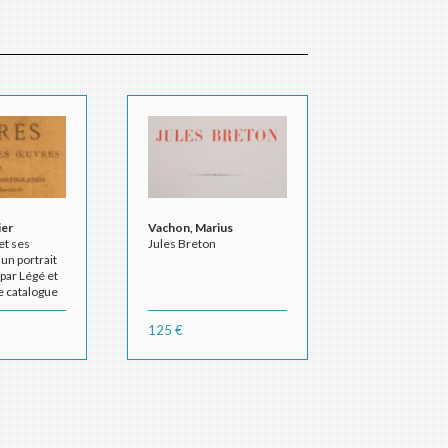
ier
Vachon, Marius
 et ses
Jules Breton
un portrait
par Légé et
e catalogue
u maître par
 de La
125 €