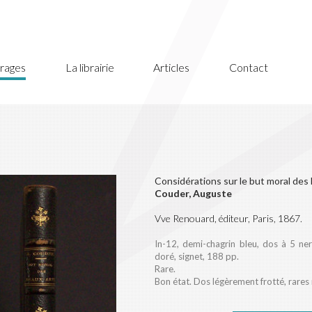
rages
La librairie
Articles
Contact
Considérations sur le but moral des
Couder, Auguste
Vve Renouard, éditeur, Paris, 1867.
In-12, demi-chagrin bleu, dos à 5 nerf
doré, signet, 188 pp.
Rare.
Bon état. Dos légèrement frotté, rares