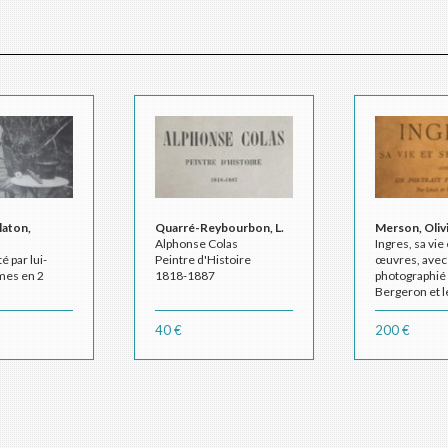
aton,
Quarré-Reybourbon, L.
Merson, Oliv
Alphonse Colas
Ingres, sa vie
é par lui-
Peintre d'Histoire
œuvres, avec 
mes en 2
1818-1887
photographié 
Bergeron et l
des œuvres d
Emile Bellier
40 €
200 €
Chavignerie