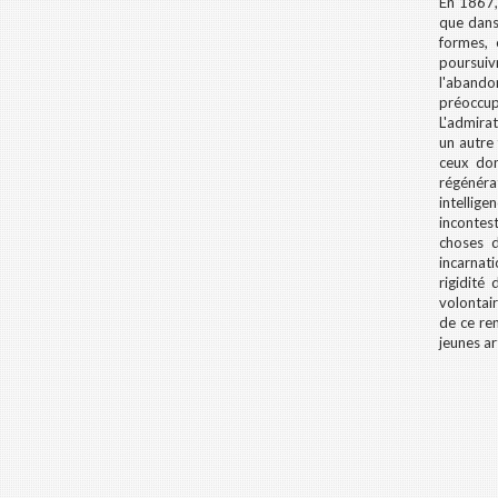
En 1867
que dans
formes, 
poursuiv
l'abandon
préoccup
L'admira
un autre
ceux don
régénéra
intellige
incontes
choses d
incarnati
rigidité
volontair
de ce re
jeunes ar