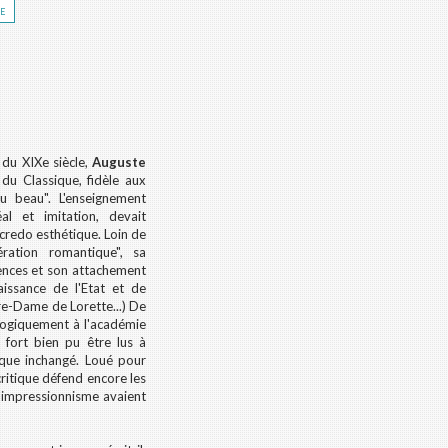
re
e du XIXe siècle,
Auguste
du Classique, fidèle aux
u beau". L'enseignement
al et imitation, devait
credo esthétique. Loin de
ration romantique", sa
gences et son attachement
aissance de l'Etat et de
-Dame de Lorette...) De
a logiquement à l'académie
 fort bien pu être lus à
resque inchangé. Loué pour
critique défend encore les
l'impressionnisme avaient