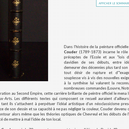
afficher le sommai
Dans l'histoire de la peinture officiell
Couder
(1789-1873) incarne le rôle 
préceptes de l'Ecole et aux "lois d
davidien de ses débuts, entre idé
demeurer des décennies plus tard son 
tout désir de rupture et d'"exagé
souplesse vis à vis des nouvelles exi
à la synthèse lui valurent la reconn
nombreuses commandes (Louvre, Notre
ration au Second Empire, cette carrière brillante de peintre officiel le men
x-Arts. Les différents textes qui composent ce recueil auraient d'ailleurs
t, tant ils s'attachent à perpétuer l'idéal artistique d'un néoclassicisme p
nce de son dessin et sa capacité à ne pas négliger la couleur, Couder devenu 
contour alors même que les théories optiques de Chevreul et les débuts de 
 de mettre à mal l'idée de ton local.