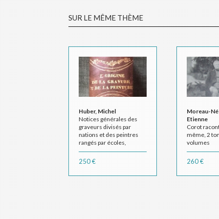
SUR LE MÊME THÈME
Huber, Michel
Moreau-Nél
Notices générales des
Etienne
graveurs divisés par
Corot racont
nations et des peintres
même, 2 to
rangés par écoles,
volumes
précédées de l'histoire
de la peinture et de la
250 €
260 €
gravure depuis l'origine
de ces arts jusqu'à nos
jours et suivies d'un
catalogue raisonné d'une
collection choisie
d'estampes