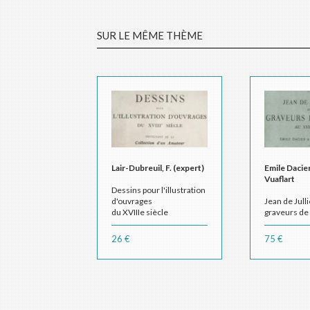
SUR LE MÊME THÈME
Lair-Dubreuil, F. (expert)
Emile Dacier
Vuaflart
Dessins pour l'illustration
d'ouvrages
Jean de Jull
du XVIIIe siècle
graveurs de
provenant de la
XVIIIe siècle -
collection d'un Amateur
Historique
26 €
75 €
Vente du 19 avril 1926