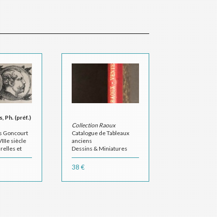
 Ph. (préf.)
Collection Raoux
es Goncourt
Catalogue de Tableaux
IIIe siècle
anciens
relles et
Dessins & Miniatures
par
Boucher, bouliar,
38 €
Desportes, Eisen,
Fragonard, Greuze,
Hoppner, Nattier, Hubert
Robert...
Importante décoration
par Jean RAOUX