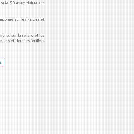
après 50 exemplaires sur
amponné sur les gardes et
nts sur la reliure et les
emiers et derniers feuillets
re