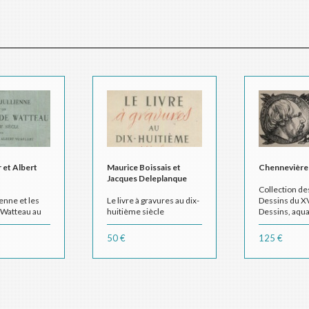
 et Albert
Maurice Boissais et
Chennevières,
Jacques Deleplanque
Collection d
ienne et les
Le livre à gravures au dix-
Dessins du XV
 Watteau au
huitième siècle
Dessins, aqua
 II. -
Pastels
Paris, 1897
50 €
125 €