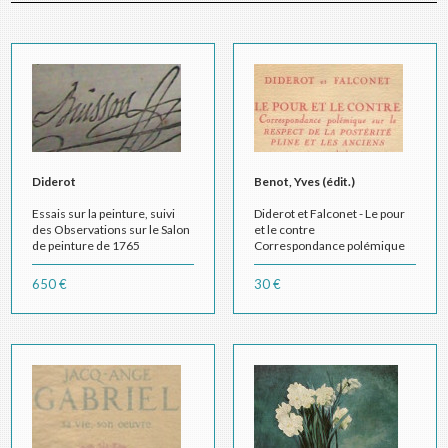
Diderot
Benot, Yves (édit.)
Essais sur la peinture, suivi
Diderot et Falconet - Le pour
des Observations sur le Salon
et le contre
de peinture de 1765
Correspondance polémique
sur le respect de la postérité
Pline et les Anciens auteurs
650 €
30 €
qui ont parlé de peinture et de
sculpture