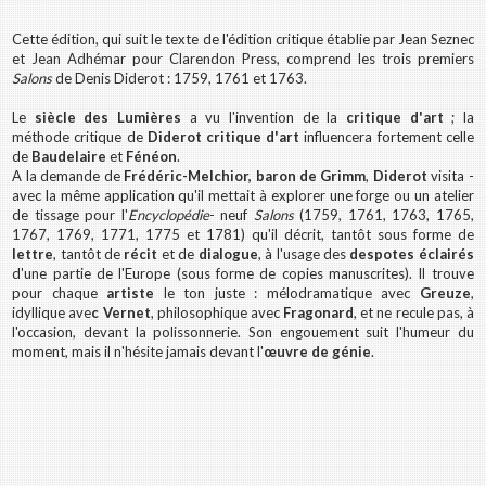
Cette édition, qui suit le texte de l'édition critique établie par Jean Seznec
et Jean Adhémar pour Clarendon Press, comprend les trois premiers
Salons
de Denis Diderot : 1759, 1761 et 1763.
Le
siècle des Lumières
a vu l'invention de la
critique d'art
; la
méthode critique de
Diderot critique d'art
influencera fortement
celle
de
Baudelaire
et
Fénéon
.
A la demande de
Frédéric-Melchior, baron de Grimm
,
Diderot
visita -
avec la même application qu'il mettait à explorer une forge ou un atelier
de tissage pour l'
Encyclopédie
- neuf
Salons
(1759, 1761, 1763, 1765,
1767, 1769, 1771, 1775 et 1781) qu'il décrit, tantôt sous forme de
lettre
, tantôt de
récit
et de
dialogue
, à l'usage des
despotes éclairés
d'une partie de l'Europe (sous forme de copies manuscrites). Il trouve
pour chaque
artiste
le ton juste : mélodramatique avec
Greuze
,
idyllique ave
c Vernet
, philosophique avec
Fragonard
, et ne recule pas, à
l'occasion, devant la polissonnerie. Son engouement suit l'humeur du
moment, mais il n'hésite jamais devant l'
œuvre de génie
.